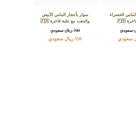
الماس الخضراء
سوار بأحجار الماس الأبيض
رة 🇫🇷
والذهب مع علبة فاخرة 🇫🇷
ل سعودي
700
ريال سعودي
 سعودي
350
ريال سعودي