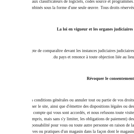
limiter, les textes, graphiques, programmes, images, vidéos, musique et so
Tous les conten
Ces termes et conditions sont interprétés et appliqués conformément aux lois e
En plus de toute disposition légale ou procédure de recours judiciaire, nous 
accordés en vertu des termes et conditions. Dans tous les cas pour résilier ce c
procédures judiciairement équitables, nous pouvons immédiatement annuler to
ou utilisation de ce site entièrement ou Partiellement. Toute révocation de 
parties émises avant la date de résiliation du contrat. Par conséque
suspension ou de la résiliation du service. Si vous n'êtes pas satisfait de ce s