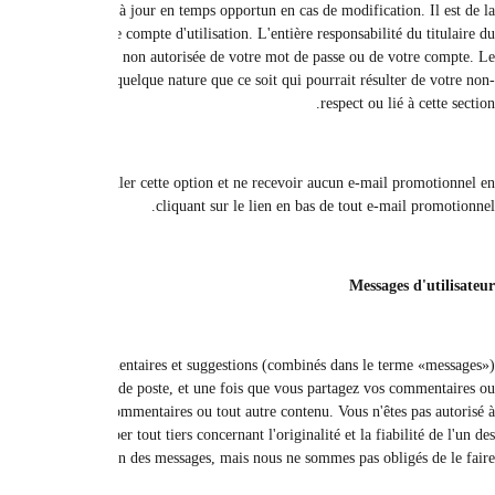
services ou fonctionnalités connexes, vous acceptez de fournir des i
responsabilité de chaque utilisateur du site - seul - de conserver les mot
compte incombe à toutes les activités qui se produisent à l'aide de son mot de
site n'est en aucun cas responsable, directement ou indirectement ou de
Lors du processus d'inscription, le client s'engage à recevoir des courriels p
Tous vos messages sur le site et / ou ce que vous nous fournissez, y 
deviennent notre propriété unique et exclusive et ne vous appartiennent en 
critiques sur le site, vous nous accordez également le droit d'utiliser le n
utiliser une fausse adresse e-mail, à prétendre que vous êtes une autre p